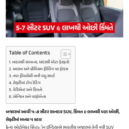
Table of Contents
બહારથી સામાન્ય, અંદરથી મોટા ફેરફારો
આરામ અને પ્રીમિયમ ફીલિંગ પર ફોકસ
નવા ફીચર્સથી બની વધુ સ્માર્ટ
સેફ્ટીમાં ટોપ રેટિંગ
વેરિએન્ટ અને કિંમતો
એન્જિન અને પરફોર્મન્સ
બજારમાં આવી ૫-૭ સીટર શાનદાર SUV, કિંમત ૯ લાખથી પણ ઓછી,
સેફ્ટીમાં મળ્યા ૫ સ્ટાર
ફ્રેન્ચ ઓટોમેકર સિട്രોન ઈન્ડિયાએ ભારતીય બજારમાં તેની નવી SUV