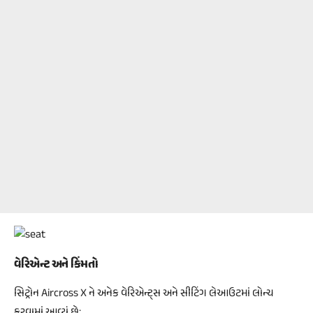
વેરિએન્ટ અને કિંમતો
સિટ્રોન Aircross X ને અનેક વેરિએન્ટ્સ અને સીટિંગ લેઆઉટમાં લોન્ચ
કરવામાં આવ્યું છે: