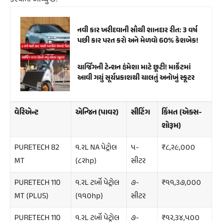
નવી કાર ખરીદવાની સૌથી શાનદાર રીત: 3 વર્ષ
પછી કાર પરત કરો અને મેળવો 60% કેશબેક!
ચાર્જિંગની ટેન્શન હંમેશા માટે છૂટી! માર્કેટમાં
આવી ગયું સૂર્યપ્રકાશથી ચાલતું અનોખું સ્કૂટર
વેરિએન્ટ
એન્જિન (પાવર)
સીટિંગ
કિંમત (એક્સ-
શોરૂમ)
PURETECH 82
૧.૨L NA પેટ્રોલ
૫-
₹૮,૨૯,૦૦૦
MT
(૮૨hp)
સીટર
PURETECH 110
૧.૨L ટર્બો પેટ્રોલ
૭-
₹૧૧,૩૭,૦૦૦
MT (PLUS)
(૧૧૦hp)
સીટર
PURETECH 110
૧.૨L ટર્બો પેટ્રોલ
૭-
₹૧૨,૩૪,૫૦૦