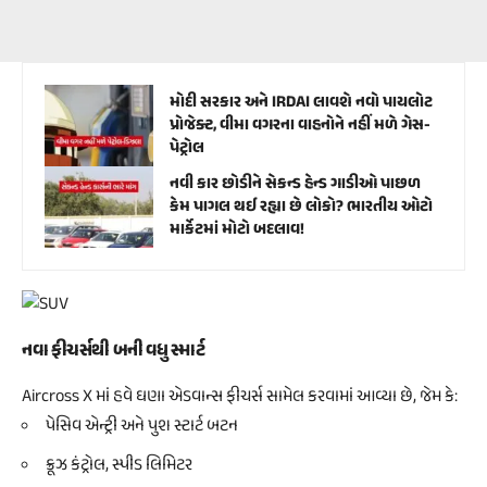
મોદી સરકાર અને IRDAI લાવશે નવો પાયલોટ
પ્રોજેક્ટ, વીમા વગરના વાહનોને નહીં મળે ગેસ-
પેટ્રોલ
નવી કાર છોડીને સેકન્ડ હેન્ડ ગાડીઓ પાછળ
કેમ પાગલ થઈ રહ્યા છે લોકો? ભારતીય ઓટો
માર્કેટમાં મોટો બદલાવ!
નવા ફીચર્સથી બની વધુ સ્માર્ટ
Aircross X માં હવે ઘણા એડવાન્સ ફીચર્સ સામેલ કરવામાં આવ્યા છે, જેમ કે:
પેસિવ એન્ટ્રી અને પુશ સ્ટાર્ટ બટન
ક્રૂઝ કંટ્રોલ, સ્પીડ લિમિટર