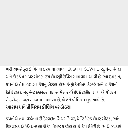
ખરી અપગ્રેડ્સ કેબિનમાં કરવામાં આવ્યા છે. હવે આ SUVમાં ઇન્સ્ટ્રુમેન્ટ પેનલ
અને ડોર પેનલ પર સોફ્ટ-ટચ લેધરેટ્ટી રેપિંગ આપવામાં આવી છે. આ ઉપરાંત,
કંપનીએ તેમાં ૧૦.૨૫ ઇંચનું બેઝલ-લેસ ઇન્ફોટેનમેન્ટ ડિસ્પ્લે અને ૭ ઇંચનો
ડિજિટલ ઇન્સ્ટ્રુમેન્ટ ક્લસ્ટર પણ સામેલ કર્યો છે. કેટલીક જગ્યાએ ગોલ્ડન
એક્સેન્ટ્સ પણ આપવામાં આવ્યા છે, જે તેને પ્રીમિયમ લુક આપે છે.
આરામ અને પ્રીમિયમ ફીલિંગ પર ફોકસ
કંપનીએ નવા વર્ઝનમાં રીડિઝાઇન ગિયર લિવર, વેન્ટિલેટેડ લેધર સીટ્સ, અને
ડિફ્યુઝ્ડ એમ્બિયન્ટ લાઇટિંગ તેમજ ફૂટવેલ લાઇટિંગ ઉમેરી છે. સાથે જ, ડાર્ક