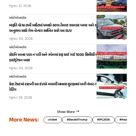
જુલાઇ 31, 2026
ઓટોમોબાઈલ
મારૂતિ બ્રેઝા ટર્બો માર્કેટમાં ધમાકો કરવા તૈયાર! શાનદાર પાવર અને દમદાર ડ્રાઇવિંગ
અનુભવ સાથે ગેમ-ચેન્જર સાબિત થશે આ SUV
જુલાઇ 30, 2026
ઓટોમોબાઈલ
કોઈને ખબર પણ ન પડી અને સ્પેનમાં શરૂ થઈ ગઈ 1000 કિમીથી વધુ રેન્જવાળી
હાઇડ્રોજન બસ!
જુલાઇ 30, 2026
ઓટોમોબાઈલ
ક્રેશ ટેસ્ટમાં ટાટાની આ EVએ મચાવી ધમાલ! સુરક્ષામાં બની નંબર-1, મળઈ ફાઇવ સ્ટાર
રેટિંગ
જુલાઇ 29, 2026
Show More
More News:
cricket
#DonaldTrump
#IPL2026
#HealthTip