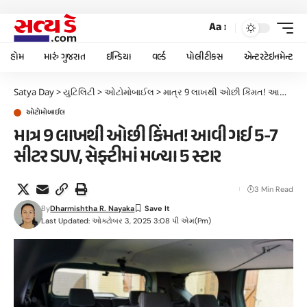
Aa
હોમ
મારું ગુજરાત
ઈન્ડિયા
વર્લ્ડ
પોલીટીકસ
એન્ટરટેઇનમેન્ટ
Satya Day
>
યુટિલિટી
>
ઓટોમોબાઈલ
>
માત્ર 9 લાખથી ઓછી કિંમત! આવી ગઈ 5-7 સીટર SUV, સેફ્ટીમાં મળ્યા 5 સ્ટાર
ઓટોમોબાઈલ
માત્ર 9 લાખથી ઓછી કિંમત! આવી ગઈ 5-7
સીટર SUV, સેફ્ટીમાં મળ્યા 5 સ્ટાર
3 Min Read
By
Dharmishtha R. Nayaka
Last Updated: ઓક્ટોબર 3, 2025 3:08 પી એમ(pm)