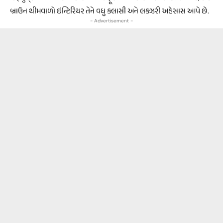
બ્રાઉન થીમવાળો ઇન્ટિરિયર તેને વધુ ક્લાસી અને લક્ઝરી અહેસાસ આપે છે.
- Advertisement -