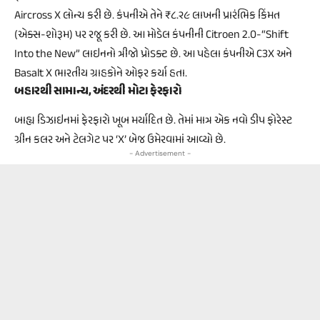
Aircross X લોન્ચ કરી છે. કંપનીએ તેને ₹૮.૨૯ લાખની પ્રારંભિક કિંમત
(એક્સ-શોરૂમ) પર રજૂ કરી છે. આ મોડેલ કંપનીની Citroen 2.0-“Shift
Into the New” લાઇનનો ત્રીજો પ્રોડક્ટ છે. આ પહેલા કંપનીએ C3X અને
Basalt X ભારતીય ગ્રાહકોને ઓફર કર્યા હતા.
બહારથી સામાન્ય, અંદરથી મોટા ફેરફારો
બાહ્ય ડિઝાઇનમાં ફેરફારો ખૂબ મર્યાદિત છે. તેમાં માત્ર એક નવો ડીપ ફોરેસ્ટ
ગ્રીન કલર અને ટેલગેટ પર ‘X’ બેજ ઉમેરવામાં આવ્યો છે.
- Advertisement -