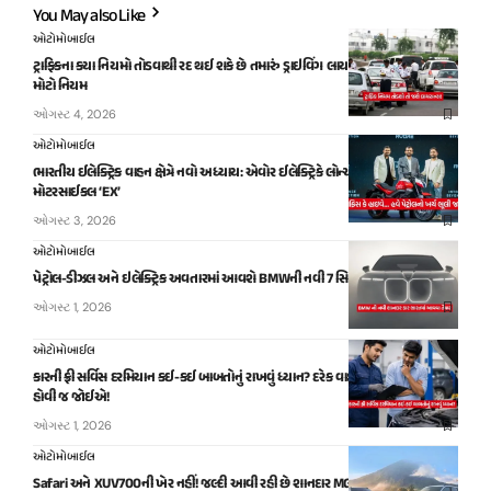
You May also Like
ઓટોમોબાઈલ
ટ્રાફિકના કયા નિયમો તોડવાથી રદ થઈ શકે છે તમારું ડ્રાઇવિંગ લાયસન્સ? જાણી લો આ
મોટો નિયમ
ઓગસ્ટ 4, 2026
ઓટોમોબાઈલ
ભારતીય ઈલેક્ટ્રિક વાહન ક્ષેત્રે નવો અધ્યાય: એવોર ઈલેક્ટ્રિકે લોન્ચ કરી પોતાની પ્રથમ
મોટરસાઈકલ ‘EX’
ઓગસ્ટ 3, 2026
ઓટોમોબાઈલ
પેટ્રોલ-ડીઝલ અને ઇલેક્ટ્રિક અવતારમાં આવશે BMWની નવી 7 સિરીઝ, જાણો ખાસિયતો
ઓગસ્ટ 1, 2026
ઓટોમોબાઈલ
કારની ફ્રી સર્વિસ દરમિયાન કઈ-કઈ બાબતોનું રાખવું ધ્યાન? દરેક વાહનચાલકે આ ખબર
હોવી જ જોઈએ!
ઓગસ્ટ 1, 2026
ઓટોમોબાઈલ
Safari અને XUV700ની ખેર નહીં! જલ્દી આવી રહી છે શાનદાર MG Hector Hawk