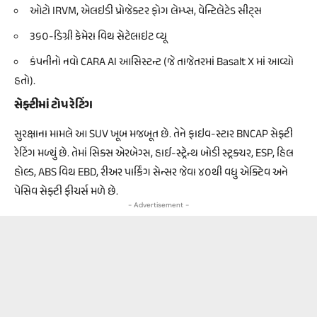
ઓટો IRVM, એલઇડી પ્રોજેક્ટર ફોગ લેમ્પ્સ, વેન્ટિલેટેડ સીટ્સ
૩૬૦-ડિગ્રી કેમેરા વિથ સેટેલાઇટ વ્યૂ
કંપનીનો નવો CARA AI આસિસ્ટન્ટ (જે તાજેતરમાં Basalt X માં આવ્યો
હતો).
સેફ્ટીમાં ટોપ રેટિંગ
સુરક્ષાના મામલે આ SUV ખૂબ મજબૂત છે. તેને ફાઇવ-સ્ટાર BNCAP સેફ્ટી
રેટિંગ મળ્યું છે. તેમાં સિક્સ એરબેગ્સ, હાઈ-સ્ટ્રેન્થ બોડી સ્ટ્રક્ચર, ESP, હિલ
હોલ્ડ, ABS વિથ EBD, રીઅર પાર્કિંગ સેન્સર જેવા ૪૦થી વધુ એક્ટિવ અને
પેસિવ સેફ્ટી ફીચર્સ મળે છે.
- Advertisement -