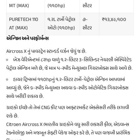
MT (MAX)
(૧૧૦hp)
સીટર
PURETECH 110
૧.૨L ટર્બો પેટ્રોલ
૭-
₹૧૩,૪૯,૧૦૦
AT (MAX)
ઓટો (૧૧૦hp)
સીટર
એન્જિન અને પરફોર્મન્સ
Aircross X નું પાવરટ્રેન સ્ટાન્ડર્ડ વર્ઝન જેવું જ છે.
બેઝ વેરિએન્ટમાં ૮૨hp વાળું ૧.૨-લિટર ૩-સિલિન્ડર નેચરલી એસ્પિરેટેડ
પેટ્રોલ એન્જિન મળે છે, જે માત્ર ૫-સ્પીડ મેન્યુઅલ ગિયરબોક્સ સાથે આવે છે.
હાયર ટ્રિમ્સમાં ૧૧૦hpનું ૧.૨-લિટર ટર્બો-પેટ્રોલ એન્જિન આપવામાં
આવ્યું છે, જેને ૬-સ્પીડ મેન્યુઅલ અથવા ૬-સ્પીડ ઓટોમેટિક ગિયરબોક્સ
સાથે ખરીદી શકાય છે.
ગ્રાહકો ઈચ્છે તો તેમાં CNG કીટ પણ આફ્ટરમાર્કેટ એક્સેસરી તરીકે લગાવી
શકે છે.
Citroen Aircross X ભારતીય ગ્રાહકોને વધુ સારી લક્ઝરી ફીલ, એડવાન્સ
ટેક્નોલોજી અને મજબૂત સેફ્ટી પેકેજ ઓફર કરે છે, તે પણ વાજબી પ્રારંભિક