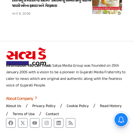
દેશી સત્તુ કે વિદેશી વ્હે પ્રોટીન? ડાયેટમાં શું સામેલ કરવું જોઈએ? એક્સપર્ટ પાસેથી
જાણો બંનેના ફાયદા અને ગેરફાયદા
માર્ચ 6, 2026
Information You Can Trust:
Satya Media Group was founded on 25th
January 2005 with a vision to be a pioneer in Gujarati Media Fraternity to
cater to news which are original and authentic along with the fearless
voice of Gujarati People.
About Company
About Us
Privacy Policy
Cookie Policy
Read History
Terms of Use
Contact
Breaking News 8 નવી GIDCની
જાહેરાત કરતા મુખ્યમંત્રી શ્રી
ભૂપ