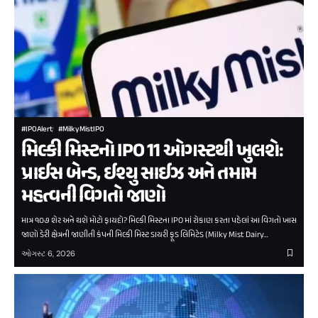
#IPOAlert
#MilkyMistIPO
મિલ્કી મિસ્ટનો IPO 11 ઓગસ્ટથી ખુલશે:
પ્રાઈસ બેન્ડ, ઈશ્યુ સાઈઝ અને તમામ
મહત્વની વિગતો જાણો
માત્ર ૧૦૭ શેર અને થશે મોટો ફાયદો? મિલ્કી મિસ્ટના IPO માં રોકાણ કરતા પહેલાં આ વિગતો ખાસ
જાણો ડેરી ક્ષેત્રની જાણીતી કંપની મિલ્કી મિસ્ટ ડાયરી ફૂડ લિમિટેડ (Milky Mist Dairy…
ઓગસ્ટ 6, 2026