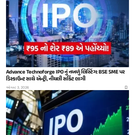
Advance Technoforge IPO નું નબળું લિસ્ટિંગ: BSE SME પર
ડિસ્કાઉન્ટ સાથે એન્ટ્રી, નીચલી સર્કિટ લાગી
ઓગસ્ટ 3, 2026