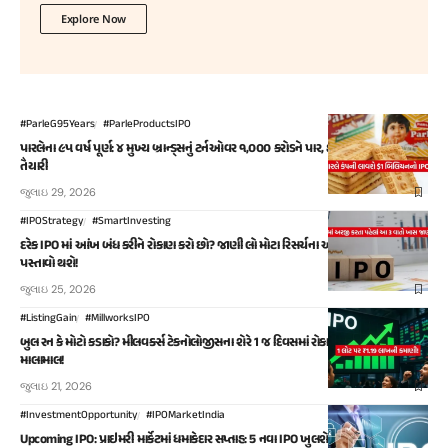
Explore Now
#ParleG95Years
#ParleProductsIPO
પારલેના ૯૫ વર્ષ પૂર્ણ: ૪ મુખ્ય બ્રાન્ડ્સનું ટર્નઓવર ૧,૦૦૦ કરોડને પાર, હવે IPO લાવવાની
તૈયારી
જુલાઇ 29, 2026
#IPOStrategy
#SmartInvesting
દરેક IPO માં આંખ બંધ કરીને રોકાણ કરો છો? જાણી લો મોટા રિસર્ચના આ આંકડા, નહીંતર
પસ્તાવો થશે!
જુલાઇ 25, 2026
#ListingGain
#MillworksIPO
બુલ રન કે મોટો કડાકો? મીલવર્ક્સ ટેકનોલોજીસના શેરે 1 જ દિવસમાં રોકાણકારોને કર્યા
માલામાલ!
જુલાઇ 21, 2026
#InvestmentOpportunity
#IPOMarketIndia
Upcoming IPO: પ્રાઇમરી માર્કેટમાં ધમાકેદાર સપ્તાહ: 5 નવા IPO ખુલશે અને 4 કંપનીઓનું