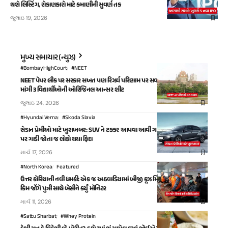
થશે લિસ્ટિંગ, રોકાણકારો માટે કમાણીની સુવર્ણ તક
જુલાઇ 19, 2026
મુખ્ય સમાચાર (ન્યુઝ)
#BombayHighCourt
#NEET
NEET પેપર લીક પર સરકાર સખત પણ રિઝર્વ પરિણામ પર સવાલ: બોમ્બે હાઈકોર્ટે
માંગી ૩ વિદ્યાર્થીઓની ઓરિજિનલ આન્સર શીટ
જુલાઇ 24, 2026
#Hyundai Verna
#Skoda Slavia
સેડાન પ્રેમીઓ માટે ખુશખબર: SUV ને ટક્કર આપવા આવી ગઈ નવી રફ્તાર, શોરૂમ
પર ગાડી જોતા જ લોકો થયા ફિદા
માર્ચ 17, 2026
#North Korea
Featured
ઉત્તર કોરિયાની નવી ધમકી: એક જ અઠવાડિયામાં બીજી ક્રૂઝ મિસાઈલનું પરીક્ષણ,
કિમ જોંગે પુત્રી સાથે બેસીને કર્યું મોનિટર
માર્ચ 11, 2026
#Sattu Sharbat
#Whey Protein