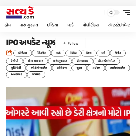
હોમ
મારું ગુજરાત
ઈન્ડિયા
વર્લ્ડ
પોલીટીકસ
એન્ટરટેઇનમેન્ટ
IPO અપડેટ ન્યૂઝ
ઈન્ડિયા
બિઝનેસ
વર્લ્ડ
ક્રિકેટ
હેલ્થ
ધર્મ
ગેજેટ
રેસીપી
મોટા સમાચાર
મારું ગુજરાત
શેર બજાર
એન્ટરટેઇનમેન્ટ
યુટિલિટી
ઓટોમોબાઈલ
રાશિફળ
સુરત
વાઈરલ
લાઇફસ્ટાઇલ
અમદાવાદ
વલસાડ