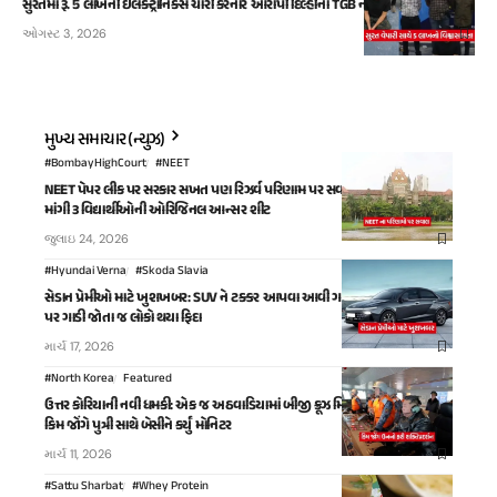
સુરતમાં રૂ. 5 લાખની ઇલેક્ટ્રોનિક્સ ચોરી કરનાર આરોપી દિલ્હીના TGB નગરથી પકડાયો
ઓગસ્ટ 3, 2026
મુખ્ય સમાચાર (ન્યુઝ)
#BombayHighCourt
#NEET
NEET પેપર લીક પર સરકાર સખત પણ રિઝર્વ પરિણામ પર સવાલ: બોમ્બે હાઈકોર્ટે
માંગી ૩ વિદ્યાર્થીઓની ઓરિજિનલ આન્સર શીટ
જુલાઇ 24, 2026
#Hyundai Verna
#Skoda Slavia
સેડાન પ્રેમીઓ માટે ખુશખબર: SUV ને ટક્કર આપવા આવી ગઈ નવી રફ્તાર, શોરૂમ
પર ગાડી જોતા જ લોકો થયા ફિદા
માર્ચ 17, 2026
#North Korea
Featured
ઉત્તર કોરિયાની નવી ધમકી: એક જ અઠવાડિયામાં બીજી ક્રૂઝ મિસાઈલનું પરીક્ષણ,
કિમ જોંગે પુત્રી સાથે બેસીને કર્યું મોનિટર
માર્ચ 11, 2026
#Sattu Sharbat
#Whey Protein