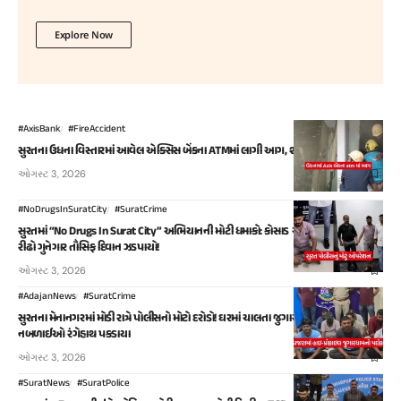
Explore Now
#AxisBank
#FireAccident
સુરતના ઉધના વિસ્તારમાં આવેલ એક્સિસ બેંકના ATMમાં લાગી આગ, શોર્ટ સર્કિટથી નુકસાન
ઓગસ્ટ 3, 2026
#NoDrugsInSuratCity
#SuratCrime
સુરતમાં “No Drugs In Surat City” અભિયાનની મોટી ધમાકો: કોસાડ આવાસમાંથી ડ્રગ્સ સાથે
રીઢો ગુનેગાર તૌસિફ દિવાન ઝડપાયો!
ઓગસ્ટ 3, 2026
#AdajanNews
#SuratCrime
સુરતના મેનાનગરમાં મોડી રાત્રે પોલીસનો મોટો દરોડો! ઘરમાં ચાલતા જુગારધામમાંથી 9
નબળાઈઓ રંગેહાથ પકડાયા
ઓગસ્ટ 3, 2026
#SuratNews
#SuratPolice