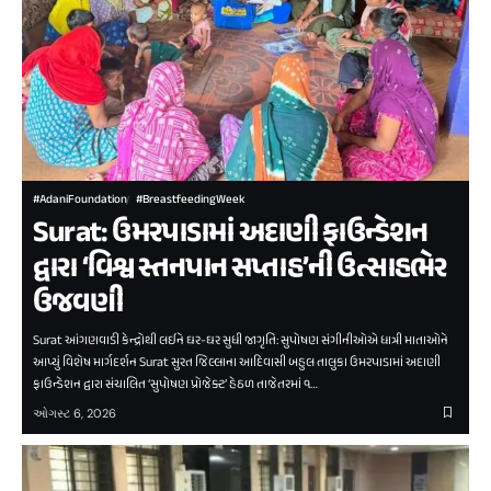
#AdaniFoundation
#BreastfeedingWeek
Surat: ઉમરપાડામાં અદાણી ફાઉન્ડેશન
દ્વારા ‘વિશ્વ સ્તનપાન સપ્તાહ’ની ઉત્સાહભેર
ઉજવણી
Surat આંગણવાડી કેન્દ્રોથી લઈને ઘર-ઘર સુધી જાગૃતિ: સુપોષણ સંગીનીઓએ ધાત્રી માતાઓને
આપ્યું વિશેષ માર્ગદર્શન Surat સુરત જિલ્લાના આદિવાસી બહુલ તાલુકા ઉમરપાડામાં અદાણી
ફાઉન્ડેશન દ્વારા સંચાલિત ‘સુપોષણ પ્રોજેક્ટ’ હેઠળ તાજેતરમાં ૧…
ઓગસ્ટ 6, 2026