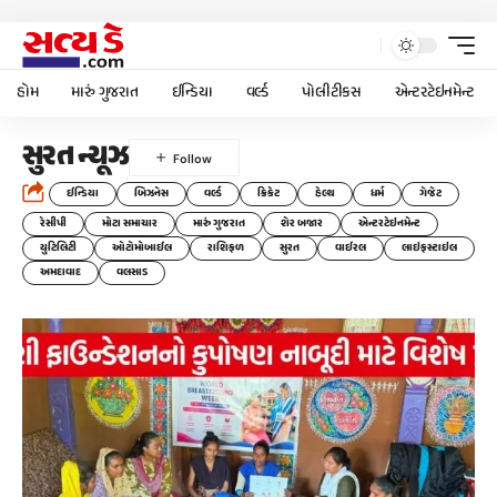
હોમ
મારું ગુજરાત
ઈન્ડિયા
વર્લ્ડ
પોલીટીકસ
એન્ટરટેઇનમેન્ટ
સુરત ન્યૂઝ
ઈન્ડિયા
બિઝનેસ
વર્લ્ડ
ક્રિકેટ
હેલ્થ
ધર્મ
ગેજેટ
રેસીપી
મોટા સમાચાર
મારું ગુજરાત
શેર બજાર
એન્ટરટેઇનમેન્ટ
યુટિલિટી
ઓટોમોબાઈલ
રાશિફળ
સુરત
વાઈરલ
લાઇફસ્ટાઇલ
અમદાવાદ
વલસાડ