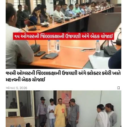
૧૫મી ઓગસ્ટની જિલ્લાકક્ષાની ઉજવણી અંગે કલેક્ટર કચેરી ખાતે
મહત્ત્વની બેઠક યોજાઈ
ઓગસ્ટ 5, 2026