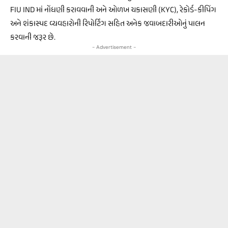
FIU IND માં નોંધણી કરાવવાની અને ઓળખ ચકાસણી (KYC), રેકોર્ડ-કીપિંગ
અને શંકાસ્પદ વ્યવહારોની રિપોર્ટિંગ સહિત અનેક જવાબદારીઓનું પાલન
કરવાની જરૂર છે.
- Advertisement -