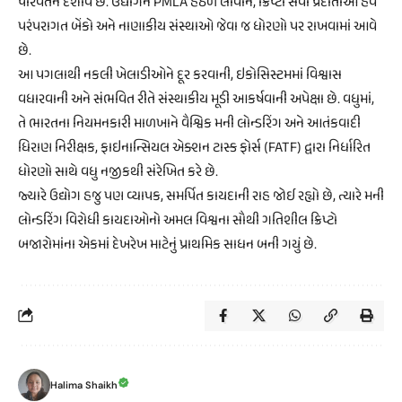
પરિવર્તન દર્શાવે છે. ઉદ્યોગને PMLA હેઠળ લાવીને, ક્રિપ્ટો સેવા પ્રદાતાઓ હવે
પરંપરાગત બેંકો અને નાણાકીય સંસ્થાઓ જેવા જ ધોરણો પર રાખવામાં આવે
છે.
આ પગલાથી નકલી ખેલાડીઓને દૂર કરવાની, ઇકોસિસ્ટમમાં વિશ્વાસ
વધારવાની અને સંભવિત રીતે સંસ્થાકીય મૂડી આકર્ષવાની અપેક્ષા છે. વધુમાં,
તે ભારતના નિયમનકારી માળખાને વૈશ્વિક મની લોન્ડરિંગ અને આતંકવાદી
ધિરાણ નિરીક્ષક, ફાઇનાન્સિયલ એક્શન ટાસ્ક ફોર્સ (FATF) દ્વારા નિર્ધારિત
ધોરણો સાથે વધુ નજીકથી સંરેખિત કરે છે.
જ્યારે ઉદ્યોગ હજુ પણ વ્યાપક, સમર્પિત કાયદાની રાહ જોઈ રહ્યો છે, ત્યારે મની
લોન્ડરિંગ વિરોધી કાયદાઓનો અમલ વિશ્વના સૌથી ગતિશીલ ક્રિપ્ટો
બજારોમાંના એકમાં દેખરેખ માટેનું પ્રાથમિક સાધન બની ગયું છે.
Halima Shaikh