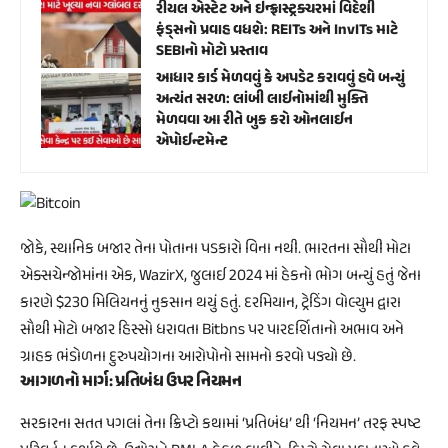
રીયલ એસ્ટેટ અને ઇન્ફ્રાસ્ટ્રક્ચરમાં વિદેશી
ફંડ્સનો પ્રવાહ વધશે: REITs અને InvITs માટે
SEBIનો મોટો પ્રસ્તાવ
આધાર કાર્ડ મેળવવું કે અપડેટ કરાવવું હવે બન્યું
અત્યંત સરળ: લાંબી લાઈનોમાંથી મુક્તિ
મેળવવા આ રીતે બુક કરો ઓનલાઈન
એપોઈન્ટમેન્ટ
જોકે, સ્થાનિક બજાર તેના પોતાના પડકારો વિના નથી. ભારતના સૌથી મોટા
એક્સચેન્જોમાંના એક, WazirX, જુલાઈ 2024 માં હેકનો ભોગ બન્યું હતું જેના
કારણે $230 મિલિયનનું નુકસાન થયું હતું. દરમિયાન, ટ્રેડિંગ વોલ્યુમ દ્વારા
સૌથી મોટો બજાર હિસ્સો ધરાવતા Bitbns પર પારદર્શિતાનો અભાવ અને
ગ્રાહક ભંડોળના દુરુપયોગના આરોપોનો સામનો કરવો પડ્યો છે.
આગળનો માર્ગ: પ્રતિબંધ ઉપર નિયમન
સરકારના સતત પગલાં તેના ક્રિપ્ટો કથામાં ‘પ્રતિબંધ’ થી ‘નિયમન’ તરફ સ્પષ્ટ