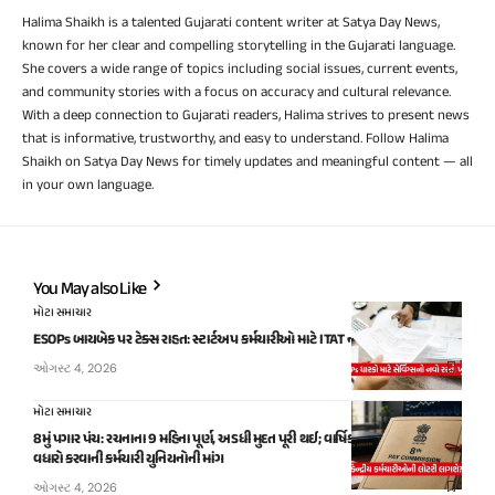
Halima Shaikh is a talented Gujarati content writer at Satya Day News,
known for her clear and compelling storytelling in the Gujarati language.
She covers a wide range of topics including social issues, current events,
and community stories with a focus on accuracy and cultural relevance.
With a deep connection to Gujarati readers, Halima strives to present news
that is informative, trustworthy, and easy to understand. Follow Halima
Shaikh on Satya Day News for timely updates and meaningful content — all
in your own language.
You May also Like
મોટા સમાચાર
ESOPs બાયબેક પર ટેક્સ રાહત: સ્ટાર્ટઅપ કર્મચારીઓ માટે ITAT નો મહત્વપૂર્ણ નિર્ણય
ઓગસ્ટ 4, 2026
મોટા સમાચાર
8મું પગાર પંચ: રચનાના 9 મહિના પૂર્ણ, અડધી મુદત પૂરી થઈ; વાર્ષિક ઇન્ક્રીમેન્ટ દરમાં મોટો
વધારો કરવાની કર્મચારી યુનિયનોની માંગ
ઓગસ્ટ 4, 2026