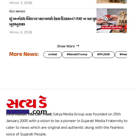
ઓગસ્ટ 3, 2026
મોટા સમાચાર
શું અનપેઇડ બિલ પર પણ મળશે ટેક્સ ડિડક્શન? ITAT ના આ ચુકાદાથી ટેક્સપેયર્સ
ખુશખુશાલ
ઓગસ્ટ 3, 2026
Show More
More News:
cricket
#DonaldTrump
#IPL2026
#HealthTip
Information You Can Trust:
Satya Media Group was founded on 25th
January 2005 with a vision to be a pioneer in Gujarati Media Fraternity to
cater to news which are original and authentic along with the fearless
voice of Gujarati People.