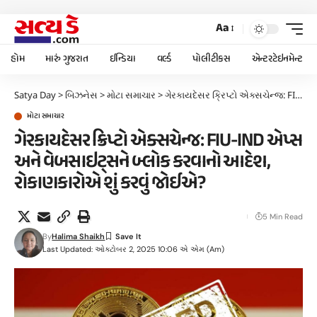
Aa
હોમ
મારું ગુજરાત
ઈન્ડિયા
વર્લ્ડ
પોલીટીકસ
એન્ટરટેઇનમેન્ટ
Satya Day
>
બિઝનેસ
>
મોટા સમાચાર
>
ગેરકાયદેસર ક્રિપ્ટો એક્સચેન્જ: FIU-IND એપ્સ અને વેબસાઇટ્સને બ્લોક કરવાનો આદેશ, રોકાણકારોએ શું કરવું જોઈએ?
મોટા સમાચાર
ગેરકાયદેસર ક્રિપ્ટો એક્સચેન્જ: FIU-IND એપ્સ
અને વેબસાઇટ્સને બ્લોક કરવાનો આદેશ,
રોકાણકારોએ શું કરવું જોઈએ?
5 Min Read
By
Halima Shaikh
Last Updated: ઓક્ટોબર 2, 2025 10:06 એ એમ (am)