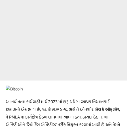
આ નવીનતમ કાર્યવાહી માર્ચ 2023 માં શરૂ થયેલા વ્યાપક નિયમનકારી
દબાણનો એક ભાગ છે, જ્યારે VDA SPs, ભલે તે ઓનશોર હોય કે ઓફશોર,
ને PMLA ના કાર્યક્ષેત્ર હેઠળ લાવવામાં આવ્યા હતા. કાયદા હેઠળ, આ
એન્ટિટીઓને ‘રિપોર્ટિંગ એન્ટિટીઝ’ તરીકે નિયુક્ત કરવામાં આવી છે અને તેમને