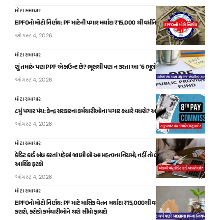
મોટા સમાચાર
EPFOનો મોટો નિર્ણય: PF માટેની પગાર મર્યાદા ₹15,000 થી વધીને ₹25,000 થશે!
ઓગસ્ટ 4, 2026
મોટા સમાચાર
શું તમારું પણ PPF એકાઉન્ટ છે? ભૂલથી પણ ન કરતા આ ‘6 ભૂલો’
ઓગસ્ટ 4, 2026
મોટા સમાચાર
૮મું પગાર પંચ: કેન્દ્ર સરકારના કર્મચારીઓના પગાર ક્યારે વધશે? આવી ગયું મોટું અપડેટ
ઓગસ્ટ 4, 2026
મોટા સમાચાર
ક્રેડિટ કાર્ડ બંધ કરતાં પહેલાં જાણી લો આ મહત્વના નિયમો, નહીં તો લેવો પડી શકે છે મોટો
આર્થિક ફટકો
ઓગસ્ટ 4, 2026
મોટા સમાચાર
EPFOનો મોટો નિર્ણય: PF માટે માસિક વેતન મર્યાદા ₹15,000થી વધારીને ₹25,000
કરાશે, કરોડો કર્મચારીઓને થશે સીધો ફાયદો