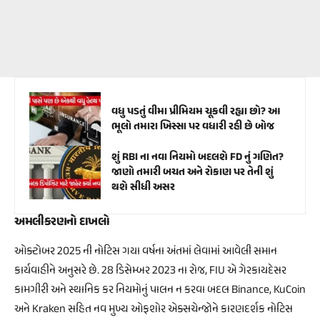
વધુ પડતું વીમા પ્રીમિયમ ચૂકવી રહ્યા છો? આ
ભૂલો તમારા ખિસ્સા પર વધારી રહી છે બોજ
શું RBI ના નવા નિયમો બદલશે FD નું ગણિત?
જાણો તમારી બચત અને રોકાણ પર તેની શું
થશે સીધી અસર
અમલીકરણનો દાખલો
ઓક્ટોબર 2025 ની નોટિસ ગયા વર્ષના અંતમાં લેવામાં આવેલી સમાન
કાર્યવાહીને અનુસરે છે. 28 ડિસેમ્બર 2023 ના રોજ, FIU એ ગેરકાયદેસર
કામગીરી અને સ્થાનિક કર નિયમોનું પાલન ન કરવા બદલ Binance, KuCoin
અને Kraken સહિત નવ મુખ્ય ઓફશોર એક્સચેન્જોને કારણદર્શક નોટિસ