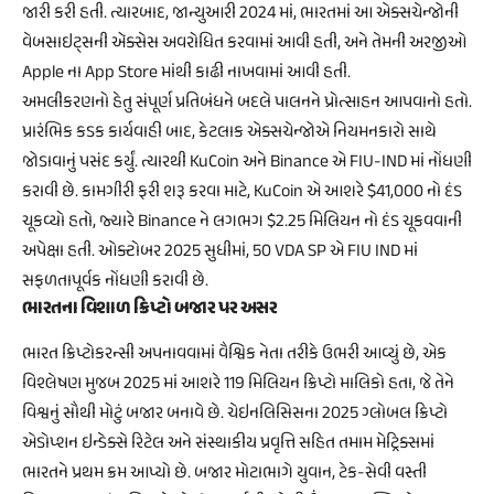
જારી કરી હતી. ત્યારબાદ, જાન્યુઆરી 2024 માં, ભારતમાં આ એક્સચેન્જોની
વેબસાઇટ્સની ઍક્સેસ અવરોધિત કરવામાં આવી હતી, અને તેમની અરજીઓ
Apple ના App Store માંથી કાઢી નાખવામાં આવી હતી.
અમલીકરણનો હેતુ સંપૂર્ણ પ્રતિબંધને બદલે પાલનને પ્રોત્સાહન આપવાનો હતો.
પ્રારંભિક કડક કાર્યવાહી બાદ, કેટલાક એક્સચેન્જોએ નિયમનકારો સાથે
જોડાવાનું પસંદ કર્યું. ત્યારથી KuCoin અને Binance એ FIU-IND માં નોંધણી
કરાવી છે. કામગીરી ફરી શરૂ કરવા માટે, KuCoin એ આશરે $41,000 નો દંડ
ચૂકવ્યો હતો, જ્યારે Binance ને લગભગ $2.25 મિલિયન નો દંડ ચૂકવવાની
અપેક્ષા હતી. ઓક્ટોબર 2025 સુધીમાં, 50 VDA SP એ FIU IND માં
સફળતાપૂર્વક નોંધણી કરાવી છે.
ભારતના વિશાળ ક્રિપ્ટો બજાર પર અસર
ભારત ક્રિપ્ટોકરન્સી અપનાવવામાં વૈશ્વિક નેતા તરીકે ઉભરી આવ્યું છે, એક
વિશ્લેષણ મુજબ 2025 માં આશરે 119 મિલિયન ક્રિપ્ટો માલિકો હતા, જે તેને
વિશ્વનું સૌથી મોટું બજાર બનાવે છે. ચેઇનલિસિસના 2025 ગ્લોબલ ક્રિપ્ટો
એડોપ્શન ઇન્ડેક્સે રિટેલ અને સંસ્થાકીય પ્રવૃત્તિ સહિત તમામ મેટ્રિક્સમાં
ભારતને પ્રથમ ક્રમ આપ્યો છે. બજાર મોટાભાગે યુવાન, ટેક-સેવી વસ્તી