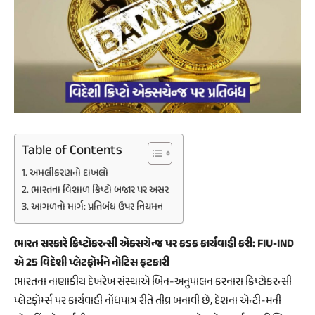
Table of Contents
અમલીકરણનો દાખલો
ભારતના વિશાળ ક્રિપ્ટો બજાર પર અસર
આગળનો માર્ગ: પ્રતિબંધ ઉપર નિયમન
ભારત સરકારે ક્રિપ્ટોકરન્સી એક્સચેન્જ પર કડક કાર્યવાહી કરી: FIU-IND
એ 25 વિદેશી પ્લેટફોર્મને નોટિસ ફટકારી
ભારતના નાણાકીય દેખરેખ સંસ્થાએ બિન-અનુપાલન કરનારા ક્રિપ્ટોકરન્સી
પ્લેટફોર્મ્સ પર કાર્યવાહી નોંધપાત્ર રીતે તીવ્ર બનાવી છે, દેશના એન્ટી-મની