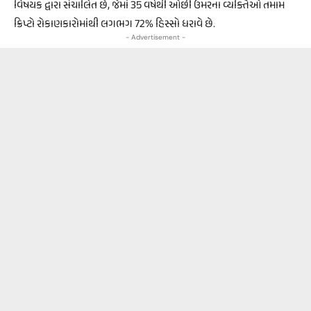
વિષયક દ્વારા સંચાલિત છે, જેમાં 35 વર્ષથી ઓછી ઉંમરના વ્યક્તિઓ તમામ
ક્રિપ્ટો રોકાણકારોમાંથી લગભગ 72% હિસ્સો ધરાવે છે.
- Advertisement -