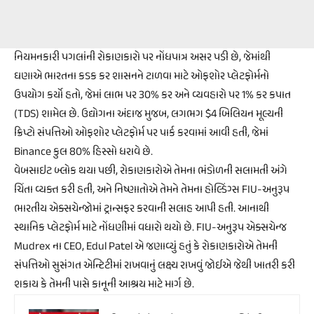
નિયમનકારી પગલાંની રોકાણકારો પર નોંધપાત્ર અસર પડી છે, જેમાંથી
ઘણાએ ભારતના કડક કર શાસનને ટાળવા માટે ઓફશોર પ્લેટફોર્મનો
ઉપયોગ કર્યો હતો, જેમાં લાભ પર 30% કર અને વ્યવહારો પર 1% કર કપાત
(TDS) શામેલ છે. ઉદ્યોગના અંદાજ મુજબ, લગભગ $4 બિલિયન મૂલ્યની
ક્રિપ્ટો સંપત્તિઓ ઓફશોર પ્લેટફોર્મ પર પાર્ક કરવામાં આવી હતી, જેમાં
Binance કુલ 80% હિસ્સો ધરાવે છે.
વેબસાઇટ બ્લોક થયા પછી, રોકાણકારોએ તેમના ભંડોળની સલામતી અંગે
ચિંતા વ્યક્ત કરી હતી, અને નિષ્ણાતોએ તેમને તેમના હોલ્ડિંગ્સ FIU-અનુરૂપ
ભારતીય એક્સચેન્જોમાં ટ્રાન્સફર કરવાની સલાહ આપી હતી. આનાથી
સ્થાનિક પ્લેટફોર્મ માટે નોંધણીમાં વધારો થયો છે. FIU-અનુરૂપ એક્સચેન્જ
Mudrex ના CEO, Edul Patel એ જણાવ્યું હતું કે રોકાણકારોએ તેમની
સંપત્તિઓ સુસંગત એન્ટિટીમાં રાખવાનું લક્ષ્ય રાખવું જોઈએ જેથી ખાતરી કરી
શકાય કે તેમની પાસે કાનૂની આશ્રય માટે માર્ગ છે.