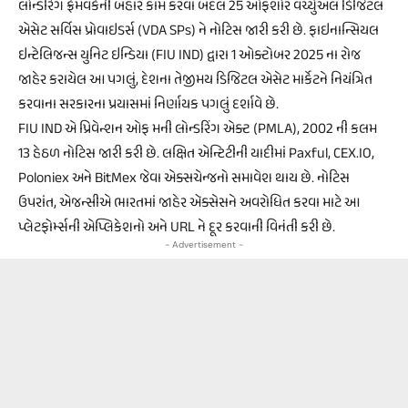
લોન્ડરિંગ ફ્રેમવર્કની બહાર કામ કરવા બદલ 25 ઓફશોર વર્ચ્યુઅલ ડિજિટલ
એસેટ સર્વિસ પ્રોવાઇડર્સ (VDA SPs) ને નોટિસ જારી કરી છે. ફાઇનાન્સિયલ
ઇન્ટેલિજન્સ યુનિટ ઇન્ડિયા (FIU IND) દ્વારા 1 ઓક્ટોબર 2025 ના રોજ
જાહેર કરાયેલ આ પગલું, દેશના તેજીમય ડિજિટલ એસેટ માર્કેટને નિયંત્રિત
કરવાના સરકારના પ્રયાસમાં નિર્ણાયક પગલું દર્શાવે છે.
FIU IND એ પ્રિવેન્શન ઓફ મની લોન્ડરિંગ એક્ટ (PMLA), 2002 ની કલમ
13 હેઠળ નોટિસ જારી કરી છે. લક્ષિત એન્ટિટીની યાદીમાં Paxful, CEX.IO,
Poloniex અને BitMex જેવા એક્સચેન્જનો સમાવેશ થાય છે. નોટિસ
ઉપરાંત, એજન્સીએ ભારતમાં જાહેર ઍક્સેસને અવરોધિત કરવા માટે આ
પ્લેટફોર્મ્સની એપ્લિકેશનો અને URL ને દૂર કરવાની વિનંતી કરી છે.
- Advertisement -