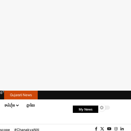
ng?
Gujarati News
સ્પોર્ટ્સ
ટ્રાવેલ
My News
oscope
#ChanakyaNiti