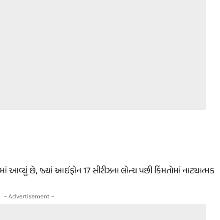
ં આવ્યું છે, જ્યાં આઈફોન 17 સીરીઝના લોન્ચ પછી કિંમતોમાં નાટ્યાત્મક
- Advertisement -