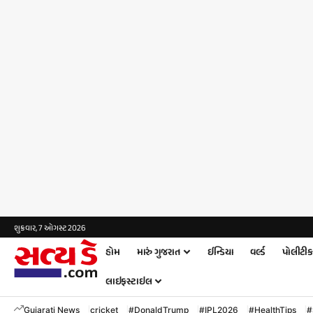
શુક્રવાર, 7 ઓગસ્ટ 2026
હોમ
મારું ગુજરાત
ઈન્ડિયા
વર્લ્ડ
પોલીટી
લાઇફસ્ટાઇલ
Gujarati News
cricket
#DonaldTrump
#IPL2026
#HealthTips
#