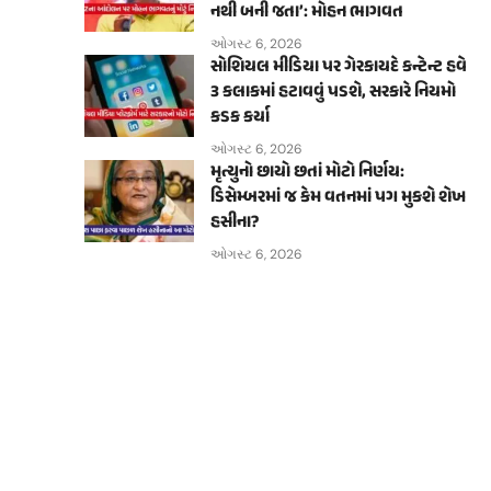
નથી બની જતા’: મોહન ભાગવત
ઓગસ્ટ 6, 2026
સોશિયલ મીડિયા પર ગેરકાયદે કન્ટેન્ટ હવે
૩ કલાકમાં હટાવવું પડશે, સરકારે નિયમો
કડક કર્યા
ઓગસ્ટ 6, 2026
મૃત્યુનો છાયો છતાં મોટો નિર્ણય:
ડિસેમ્બરમાં જ કેમ વતનમાં પગ મુકશે શેખ
હસીના?
ઓગસ્ટ 6, 2026