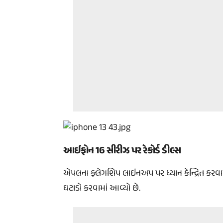
આઈફોન 16 સીરીઝ પર રેકોર્ડ ડીલ્સ
એપલના ફ્લેગશિપ લાઇનઅપ પર ધ્યાન કેન્દ્રિત કરવામા
ઘટાડો કરવામાં આવ્યો છે.