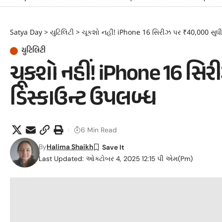
Satya Day
>
યુટિલિટી
>
ચૂકશો નહીં! iPhone 16 સિરીઝ પર ₹40,000 સુધીન
યુટિલિટી
ચૂકશો નહીં! iPhone 16 સિર
ડિસ્કાઉન્ટ ઉપલબ્ધ
6 Min Read
By
Halima Shaikh
Last Updated: ઓક્ટોબર 4, 2025 12:15 પી એમ(pm)