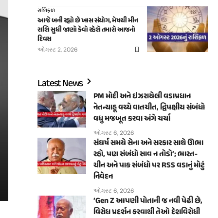
રાશિફળ
આજે બની રહ્યો છે ખાસ સંયોગ, મેષથી મીન
રાશિ સુધી જાણો કેવો રહેશે તમારો આજનો
દિવસ
ઓગસ્ટ 2, 2026
Latest News
PM મોદી અને ઇઝરાયેલી વડાપ્રધાન
નેતન્યાહૂ વચ્ચે વાતચીત, દ્વિપક્ષીય સંબંધો
વધુ મજબૂત કરવા અંગે ચર્ચા
ઓગસ્ટ 6, 2026
સંઘર્ષ સમયે સેના અને સરકાર સાથે ઊભા
રહો, પણ સંબંધો સાવ ન તોડો’; ભારત-
ચીન અને પાક સંબંધો પર RSS વડાનું મોટું
નિવેદન
ઓગસ્ટ 6, 2026
‘Gen Z આપણી પોતાની જ નવી પેઢી છે,
વિરોધ પ્રદર્શન કરવાથી તેઓ દેશવિરોધી