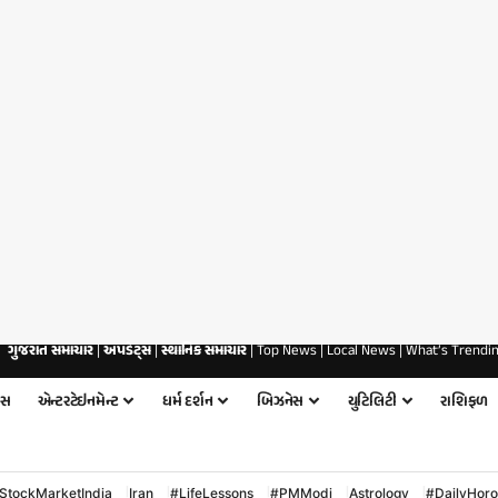
ગુજરાત સમાચાર
|
અપડેટ્સ
|
સ્થાનિક સમાચાર
| Top News | Local News | What’s Trendi
કસ
એન્ટરટેઇનમેન્ટ
ધર્મ દર્શન
બિઝનેસ
યુટિલિટી
રાશિફળ
StockMarketIndia
Iran
#LifeLessons
#PMModi
Astrology
#DailyHor