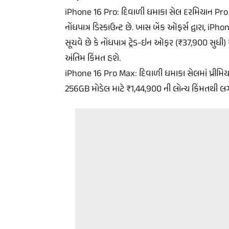
iPhone 16 Pro: દિવાળી ધમાકા સેલ દરમિયાન Pro મો
નોંધપાત્ર ડિસ્કાઉન્ટ છે. ખાસ બેંક ઑફર્સ દ્વારા, i
સૂચવે છે કે નોંધપાત્ર ટ્રેડ-ઇન ઑફર (₹37,900 સુધી) અ
અંતિમ કિંમત હશે.
iPhone 16 Pro Max: દિવાળી ધમાકા સેલમાં પ્રીમિ
256GB મોડેલ માટે ₹1,44,900 ની લોન્ચ કિંમતથી 