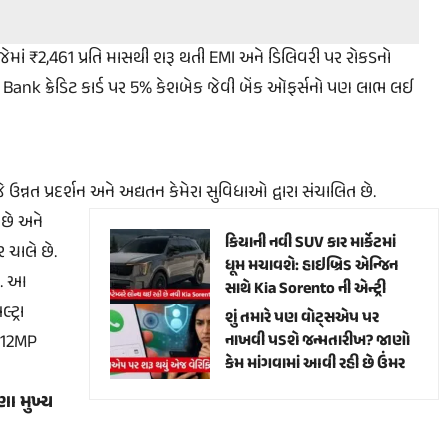
ાં ₹2,461 પ્રતિ માસથી શરૂ થતી EMI અને ડિલિવરી પર રોકડનો
 Bank ક્રેડિટ કાર્ડ પર 5% કેશબેક જેવી બેંક ઑફર્સનો પણ લાભ લઈ
ઉન્નત પ્રદર્શન અને અદ્યતન કેમેરા સુવિધાઓ દ્વારા સંચાલિત છે.
 છે અને
કિયાની નવી SUV કાર માર્કેટમાં
 ચાલે છે.
ધૂમ મચાવશે: હાઇબ્રિડ એન્જિન
છે. આ
સાથે Kia Sorento ની એન્ટ્રી
ટ્રા
શું તમારે પણ વોટ્સએપ પર
ે 12MP
નાખવી પડશે જન્મતારીખ? જાણો
કેમ માંગવામાં આવી રહી છે ઉંમર
ણા મુખ્ય