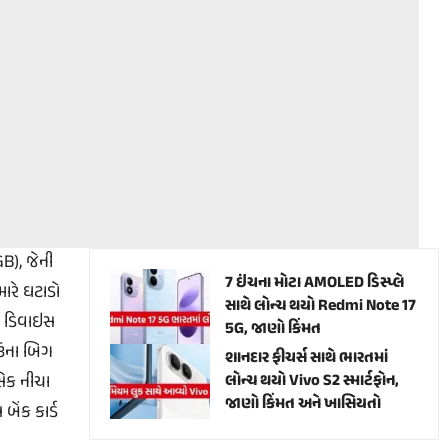
B), જેની
7 ઇંચના મોટા AMOLED ડિસ્પ્લે
ભારે ઘટાડો
સાથે લોન્ચ થયો Redmi Note 17
આ ડિવાઇસ
5G, જાણો કિંમત
ાઉના બિગ
શાનદાર ફીચર્સ સાથે ભારતમાં
િક નીચા
લોન્ચ થયો Vivo S2 સ્માર્ટફોન,
જાણો કિંમત અને ખાસિયતો
ેંક કાર્ડ