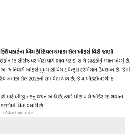
ફ્લિપકાર્ટના બિગ ફેસ્ટિવલ ધમાકા સેલ ઓફર્સ વિશે જાણો
6 સીરીઝ પર મોટા પાયે ભાવ ઘટાડા સાથે ગ્રાહકોનું ધ્યાન ખેંચ્યું છે,
છે. આ અનિવાર્ય ઑફર્સ મુખ્ય શોપિંગ ઇવેન્ટ્સ દરમિયાન ઉપલબ્ધ છે, જેમાં
િવ ધમાકા સેલ 2025નો સમાવેશ થાય છે, જે 4 ઓક્ટોબરથી 8
ો માટે બીજી તકનું વચન આપે છે, ત્યારે મોટા પાયે ઓર્ડર રદ થવાના
ારોમાં ચિંતા વધારી છે.
- Advertisement -