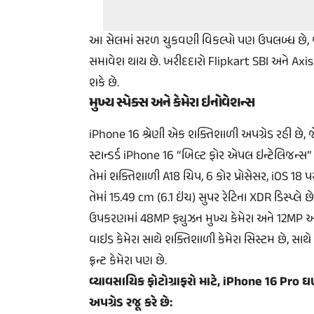
આ સેલમાં સરળ ચુકવણી વિકલ્પો પણ ઉપલબ્ધ છે, જેમ
સમાવેશ થાય છે. ખરીદદારો Flipkart SBI અને Axis
શકે છે.
મુખ્ય સ્પેક્સ અને કેમેરા ઇનોવેશન્સ
iPhone 16 શ્રેણી એક શક્તિશાળી અપગ્રેડ રહી છે, જે 
સ્ટાન્ડર્ડ iPhone 16 “બિલ્ટ ફોર એપલ ઇન્ટેલિજન્સ”
તેમાં શક્તિશાળી A18 ચિપ, 6 કોર પ્રોસેસર, iOS 18 પર
તેમાં 15.49 cm (6.1 ઇંચ) સુપર રેટિના XDR ડિસ્પ્લે 
ઉપકરણમાં 48MP ફ્યુઝન મુખ્ય કેમેરા અને 12MP અલ્
વાઇડ કેમેરા સાથે શક્તિશાળી કેમેરા સિસ્ટમ છે, સાથ
ફ્રન્ટ કેમેરા પણ છે.
વ્યાવસાયિક ફોટોગ્રાફરો માટે, iPhone 16 Pro ઘ
અપગ્રેડ રજૂ કરે છે: