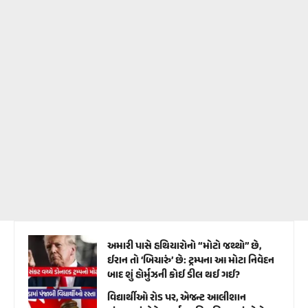
અમારી પાસે હથિયારોનો “મોટો જથ્થો” છે,
ઈરાન તો ‘બિચારું’ છે: ટ્રમ્પના આ મોટા નિવેદન
બાદ શું હોર્મુઝની કોઈ ડીલ થઈ ગઈ?
વિદ્યાર્થીઓ રોડ પર, એજન્ટ આલીશાન