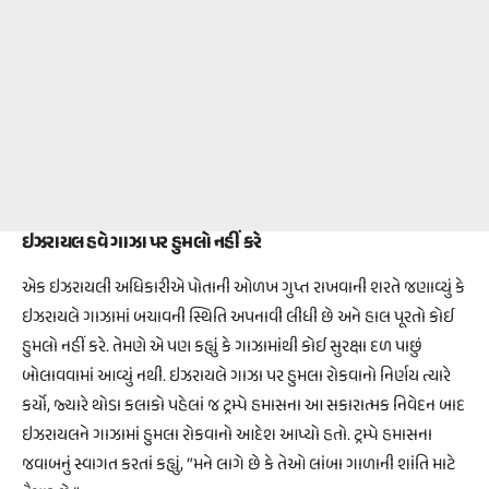
ઇઝરાયલ હવે ગાઝા પર હુમલો નહીં કરે
એક ઇઝરાયલી અધિકારીએ પોતાની ઓળખ ગુપ્ત રાખવાની શરતે જણાવ્યું કે
ઇઝરાયલે ગાઝામાં બચાવની સ્થિતિ અપનાવી લીધી છે અને હાલ પૂરતો કોઈ
હુમલો નહીં કરે. તેમણે એ પણ કહ્યું કે ગાઝામાંથી કોઈ સુરક્ષા દળ પાછું
બોલાવવામાં આવ્યું નથી. ઇઝરાયલે ગાઝા પર હુમલા રોકવાનો નિર્ણય ત્યારે
કર્યો, જ્યારે થોડા કલાકો પહેલાં જ ટ્રમ્પે હમાસના આ સકારાત્મક નિવેદન બાદ
ઇઝરાયલને ગાઝામાં હુમલા રોકવાનો આદેશ આપ્યો હતો. ટ્રમ્પે હમાસના
જવાબનું સ્વાગત કરતાં કહ્યું, “મને લાગે છે કે તેઓ લાંબા ગાળાની શાંતિ માટે