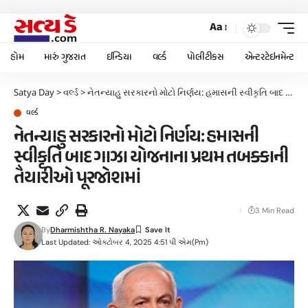
Aa
હોમ
મારું ગુજરાત
ઈન્ડિયા
વર્લ્ડ
પોલીટીકસ
એન્ટરટેઇનમેન્ટ
Satya Day
>
વર્લ્ડ
>
નેતન્યાહુ સરકારનો મોટો નિર્ણય: હમાસની સ્વીકૃતિ બાદ ગાઝા યોજનાના પ્રથમ તબક્કાની તૈયારીઓ પૂરજોશમાં
વર્લ્ડ
નેતન્યાહુ સરકારનો મોટો નિર્ણય: હમાસની
સ્વીકૃતિ બાદ ગાઝા યોજનાના પ્રથમ તબક્કાની
તૈયારીઓ પૂરજોશમાં
3 Min Read
By
Dharmishtha R. Nayaka
Last Updated: ઓક્ટોબર 4, 2025 4:51 પી એમ(pm)