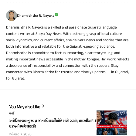
Dharmishtha R. Nayaka
Dharmishtha R. Nayaka is a skilled and passionate Gujarati language
content writer at Satya Day News. With a strong grasp of local culture,
social dynamics, and current affairs, she delivers news and stories that are
both informative and relatable for the Gujarati-speaking audience.
Dharmishtha is committed to factual reporting, clear storytelling, and
making important news accessible in the mother tongue. Her work reflects
a deep sense of responsibility and connection with the readers. Stay
connected with Dharmishtha for trusted and timely updates — in Gujarati,
for Gujarat.
You May also Like
વર્લ્ડ
અમેરિકા જવાનું સ્વપ્ન જોતા વિદ્યાર્થીઓને મોટો ઝટકો, ભારતીય F-1 સ્ટુડન્ટ વિઝામાં
62%નો ભારે ઘટાડો!
ઓગસ્ટ 7, 2026