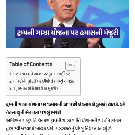
Table of Contents
ઇઝરાયલ હવે ગાઝા પર હુમલો નહીં કરે
બંધકોની મુક્તિ પર ઇજિપ્તે આપ્યું અપડેટ
શું હમાસ હથિયાર હેઠા મૂકશે?
ટ્રમ્પની ગાઝા યોજના પર ‘હમાસની હા’ પછી ઇઝરાયલે હુમલો રોક્યો, હવે
નેતન્યાહુની સેના આ પગલું ભરશે
અમેરિકન રાષ્ટ્રપતિ ડોનાલ્ડ ટ્રમ્પની ગાઝા શાંતિ યોજનાની શરતોને હમાસ
દ્વારા સ્વીકારવામાં આવ્યા પછી ઇઝરાયલનું પહેલું નિવેદન આવ્યું છે.