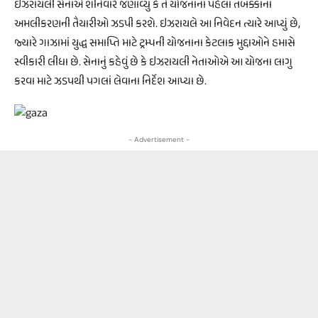
ઇઝરાયલી સેનાએ શનિવારે જણાવ્યું કે તે યોજનાના પહેલા તબક્કાના
અમલીકરણની તૈયારીઓ ઝડપી કરશે. ઇઝરાયલે આ નિવેદન ત્યારે આપ્યું છે,
જ્યારે ગાઝામાં યુદ્ધ સમાપ્તિ માટે ટ્રમ્પની યોજનાના કેટલાક મુદ્દાઓને હમાસે
સ્વીકારી લીધા છે. સેનાનું કહેવું છે કે ઇઝરાયલી નેતાઓએ આ યોજના લાગુ
કરવા માટે ઝડપથી પગલાં લેવાના નિર્દેશ આપ્યા છે.
- Advertisement -