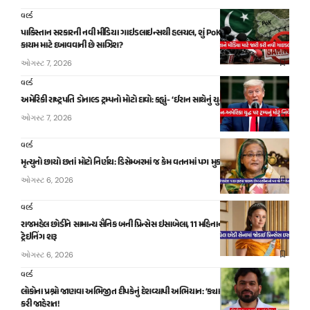
વર્લ્ડ
પાકિસ્તાન સરકારની નવી મીડિયા ગાઇડલાઇન્સથી હલચલ, શું PoKમાં સ્વતંત્ર અવાજોને
કાયમ માટે દબાવવાની છે સાઝિશ?
ઓગસ્ટ 7, 2026
વર્લ્ડ
અમેરિકી રાષ્ટ્રપતિ ડોનાલ્ડ ટ્રમ્પનો મોટો દાવો: કહ્યું- ‘ઈરાન સાથેનું યુદ્ધ હવે જલ્દી થશે પૂરું!’
ઓગસ્ટ 7, 2026
વર્લ્ડ
મૃત્યુનો છાયો છતાં મોટો નિર્ણય: ડિસેમ્બરમાં જ કેમ વતનમાં પગ મુકશે શેખ હસીના?
ઓગસ્ટ 6, 2026
વર્લ્ડ
રાજમહેલ છોડીને સામાન્ય સૈનિક બની પ્રિન્સેસ ઇસાબેલા, 11 મહિનાની સખત મિલિટરી
ટ્રેઇનિંગ શરૂ
ઓગસ્ટ 6, 2026
વર્લ્ડ
લોકોના પ્રશ્નો જાણવા અભિજીત દીપકેનું દેશવ્યાપી અભિયાન: ‘ક્યા બોલતી પબ્લિક’ ની
કરી જાહેરાત!