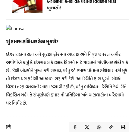
બંગલામાં! કેનેડા વર્ક પરમિટ વિવાદમાં મોટો
ખુલાસો!
શું હમાસ હથિયાર હેઠા મૂકશે?
ઇઝરાયલના રક્ષા અને સુરક્ષા ફોરમના અધ્યક્ષ અને નિવૃત્ત જનરલ અમીર
અવીવીએ કહ્યું કે ઇઝરાયલ કેટલાક દિવસો માટે ગાઝામાં ગોળીબાર રોકી શકે
છે, જેથી બંધકોને મુક્ત કરી શકાય, પરંતુ જો હમાસ પોતાના હથિયાર નહીં મૂકે
તો ઇઝરાયલ ફરીથી આક્રમણ શરૂ કરી દેશે. આ સ્થિતિ હાલ પૂરતી સંઘર્ષ
વિરામ તરફ વધવાની આશા જગાવી રહી છે, પરંતુ ભવિષ્યમાં સ્થિતિ કેવી રીતે
વિકસિત થશે, તે સંપૂર્ણપણે હમાસની પ્રતિક્રિયા અને વાટાઘાટોના પરિણામો
પર નિર્ભર છે.