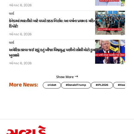
ઓગસ્ટ 6, 2026
વર્લ્ડ
કેનેડામાં ભારતીયો માટે વધ્યો કડક નિર્ણય: આ વર્ષના પ્રથમ 6 મહિનામાં 3,323 ભારતીયો
ડિપોર્ટ!
ઓગસ્ટ 6, 2026
વર્લ્ડ
અમેરિકા કરવા જઈ રહ્યું હતું બીજા વિશ્વયુદ્ધ પછીનો સૌથી મોટો હુમલો, ટ્રમ્પનો મોટો
ખુલાસો
ઓગસ્ટ 6, 2026
Show More
More News:
cricket
#DonaldTrump
#IPL2026
#HealthTip