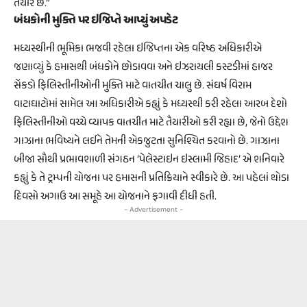
તૈયાર છે.”
બંધકોની મુક્તિ પર ઇજિપ્તે આપ્યું અપડેટ
મધ્યસ્થીની ભૂમિકા ભજવી રહેલા ઇજિપ્તના એક વરિષ્ઠ અધિકારીએ
જણાવ્યું કે હમાસથી બંધકોને છોડાવવા અને ઇઝરાયલી કસ્ટડીમાં હાજર
સેંકડો ફિલિસ્તીનીઓની મુક્તિ માટે વાતચીત ચાલુ છે. સંઘર્ષ વિરામ
વાટાઘાટોમાં સામેલ આ અધિકારીએ કહ્યું કે મધ્યસ્થી કરી રહેલા આરબ દેશો
ફિલિસ્તીનીઓ વચ્ચે વ્યાપક વાતચીત માટે તૈયારીઓ કરી રહ્યા છે, જેનો ઉદ્દેશ
ગાઝાના ભવિષ્યને લઈને તેમની એકજુટતા સુનિશ્ચિત કરવાનો છે. ગાઝાના
બીજા સૌથી પ્રભાવશાળી સંગઠન ‘પેલેસ્ટાઇન ઇસ્લામી જિહાદ’ એ શનિવારે
કહ્યું કે તે ટ્રમ્પની યોજના પર હમાસની પ્રતિક્રિયાને સ્વીકારે છે. આ પહેલાં થોડા
દિવસો અગાઉ આ સમૂહે આ યોજનાને ફગાવી દીધી હતી.
- Advertisement -