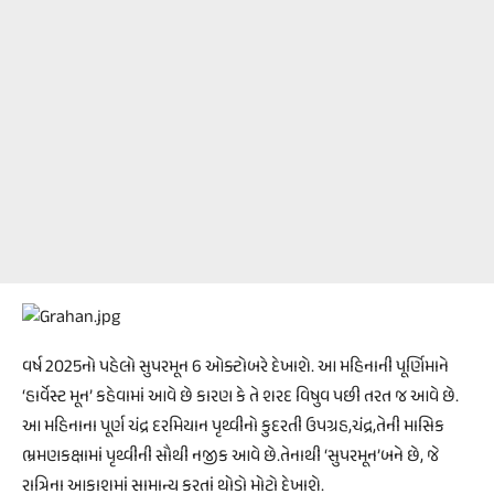
વર્ષ 2025નો પહેલો સુપરમૂન 6 ઓક્ટોબરે દેખાશે. આ મહિનાની પૂર્ણિમાને
‘હાર્વેસ્ટ મૂન’ કહેવામાં આવે છે કારણ કે તે શરદ વિષુવ પછી તરત જ આવે છે.
આ મહિનાના પૂર્ણ ચંદ્ર દરમિયાન પૃથ્વીનો કુદરતી ઉપગ્રહ,ચંદ્ર,તેની માસિક
ભ્રમણકક્ષામાં પૃથ્વીની સૌથી નજીક આવે છે.તેનાથી ‘સુપરમૂન’બને છે, જે
રાત્રિના આકાશમાં સામાન્ય કરતાં થોડો મોટો દેખાશે.