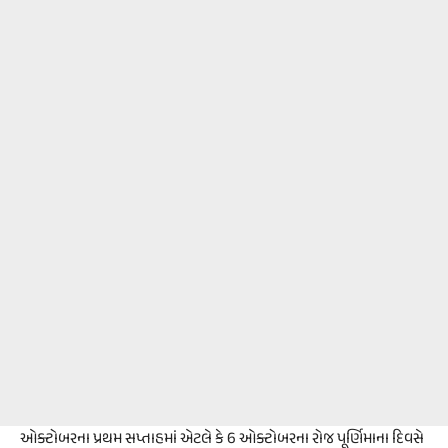
ઓક્ટોબરના પ્રથમ સપ્તાહમાં એટલે કે 6 ઓક્ટોબરના રોજ પૂર્ણિમાના દિવસે