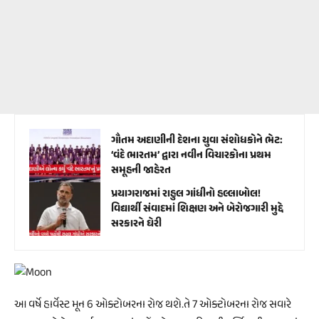
ગૌતમ અદાણીની દેશના યુવા સંશોધકોને ભેટ:
‘વંદે ભારતમ’ દ્વારા નવીન વિચારકોના પ્રથમ
સમૂહની જાહેરત
પ્રયાગરાજમાં રાહુલ ગાંધીનો હલ્લાબોલ!
વિદ્યાર્થી સંવાદમાં શિક્ષણ અને બેરોજગારી મુદ્દે
સરકારને ઘેરી
આ વર્ષે હાર્વેસ્ટ મૂન 6 ઓક્ટોબરના રોજ થશે.તે 7 ઓક્ટોબરના રોજ સવારે