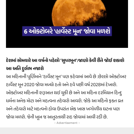
દેશમાં સોમવારે આ વર્ષનો પહેલો ‘સુપરમૂન’:જાણો કેવી રીતે જોઈ શકાશે
આ અતિ દુર્લભ નજારો
આ મહિનાની પૂર્ણિમાને ‘હાર્વેસ્ટ મૂન’ પણ કહેવામાં આવે છે :છેલ્લો ઓક્ટોબર
હાર્વેસ્ટ મૂન 2020 જોવા મળ્યો હતો અને હવે પછી વર્ષ 2028માં દેખાશે.
ઓક્ટોબર મહિનાની શરૂઆત થઈ ચુકી છે અને આ મહિના દરમિયાન હિન્દુ
ધર્મના અનેક મોટા અને મહત્વના તહેવારો આવશે. જોકે આ મહિનો ફક્ત વ્રત
અને તહેવારો માટે મહત્વનો હોવા ઉપરાંત એક ખાસ ખગોળીય ઘટના પણ
જોવા મળશે. જેની ખૂબ જ આતુરતાથી રાહ જોવામાં આવી રહી છે.
- Advertisement -