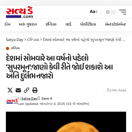
Aa
હોમ
મારું ગુજરાત
ઈન્ડિયા
વર્લ્ડ
પોલીટીકસ
એન્ટરટેઇનમેન્ટ
Satya Day
>
ઈન્ડિયા
>
દેશમાં સોમવારે આ વર્ષનો પહેલો ‘સુપરમૂન’:જાણો કેવી રીતે જોઈ શકાશે આ અતિ દુર્લભ નજારો
ઈન્ડિયા
દેશમાં સોમવારે આ વર્ષનો પહેલો
‘સુપરમૂન’:જાણો કેવી રીતે જોઈ શકાશે આ
અતિ દુર્લભ નજારો
2 Min Read
By
Satya Day
Last Updated: ઓક્ટોબર 4, 2025 1:33 પી એમ(pm)