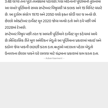
3:48 વાગ્યે તેના પૂર્ણ તબક્કામાં પહોંચશે.ગયા મહિનાની પૂર્ણિમાની તુલનામાં
આ વખતે પૂર્ણિમાનો સમય સપ્ટેમ્બર વિષુવથી 14 કલાક અને 19 મિનિટ વધારે
છે. આ દુર્લભ સંયોગ 1970 અને 2050 વચ્ચે ફક્ત થોડી વાર જ બન્યો છે.
છેલ્લો ઓક્ટોબર હાર્વેસ્ટ મૂન 2020 જોવા મળ્યો હતો અને હવે પછી વર્ષ
2028માં દેખાશે.
સપ્ટેમ્બર વિષુવ પછી તરત જ આવતી પૂર્ણિમાને હાર્વેસ્ટ મૂન કહેવામાં આવે
છે.ઐતિહાસિક રીતે મૂળ અમેરિકન ખેડૂતો આ પૂર્ણિમાના પ્રકાશમાં મકાઈ અને
કઠોળ જેવા પાકની લણણી કરતા હતા.ઋતુઓ બદલાતા પહેલા ખેડૂતો
ઉનાળાના છેલ્લા પાકને ઘરે લાવવા માટે ચંદ્રમાના પ્રકાશમાં કામ કરતા હતા.
- Advertisement -