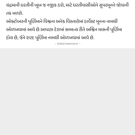
ચંદ્રમાની ધરતીની ખૂબ જ નજીક હશે, માટે ધરતીવાસીઓને સુપરમૂનને જોવાની
તક મળશે.
ઓક્ટોબરની પૂર્ણિમાને વિશ્વના અનેક વિસ્તારોમાં હાર્વેસ્ટ મૂનના નામથી
ઓળખવામાં આવે છે.આપણા દેશમાં સામાન્ય રીતે અશ્વિન માસની પૂર્ણિમા
હોય છે, જેને શરદ પૂર્ણિમા નામથી ઓળખવામાં આવે છે.
- Advertisement -