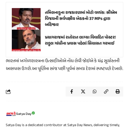
તમિલનાડુના રાજકારણમાં મોટો વળાંક: સીએમ
વિજયની સર્વપક્ષીય બેઠકનો 37 MPs દ્વારા
બહિષ્કાર
પ્રયાગરાજમાં રાતોરાત લાગ્યા વિવાદિત પોસ્ટર!
રાહુલ ગાંધીના પ્રવાસ પહેલાં સિયાસત ગરમાઈ
ભારતમાં ખગોળશાસ્ત્રના ઉત્સાહીઓએ નોંધ લેવી જોઈએ કે ચંદ્ર સૂર્યાસ્તની
આસપાસ ઉગશે.આ પૂર્ણિમા સાંજ પછી પૂર્વમાં સમગ્ર દેશમાં સ્પષ્ટપણે દેખાશે.
Satya Day
Satya Day is a dedicated contributor at Satya Day News, delivering timely,