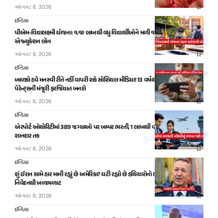
ઓગસ્ટ 8, 2026
ઈન્ડિયા
પીએમ-વિદ્યાલક્ષ્મી યોજના: ૧.૧૨ લાખથી વધુ વિદ્યાર્થીઓને મળી ૧૫,૬૩૪ કરોડની
એજ્યુકેશન લોન
ઓગસ્ટ 8, 2026
ઈન્ડિયા
બાળકો હવે મનસ્વી રીતે નહીં વાપરી શકે સોશિયલ મીડિયા! 13 વર્ષથી ઓછી વય માટે
પેરેન્ટ્સની મંજૂરી ફરજિયાત બનશે
ઓગસ્ટ 8, 2026
ઈન્ડિયા
એરપોર્ટ ઓથોરિટીમાં 389 જગ્યાઓ પર બમ્પર ભરતી, 1 લાખથી વધુ પગાર મેળવવાની
શાનદાર તક
ઓગસ્ટ 8, 2026
ઈન્ડિયા
શું ઈરાન સામે હાર માની રહ્યું છે અમેરિકા? ઘટી રહ્યો છે હથિયારોનો ભંડાર, યુએસ જનરલના
નિવેદનથી ખળભળાટ
ઓગસ્ટ 8, 2026
ઈન્ડિયા