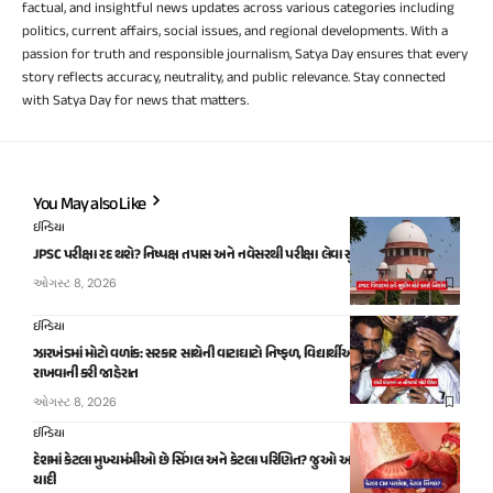
factual, and insightful news updates across various categories including
politics, current affairs, social issues, and regional developments. With a
passion for truth and responsible journalism, Satya Day ensures that every
story reflects accuracy, neutrality, and public relevance. Stay connected
with Satya Day for news that matters.
You May also Like
ઈન્ડિયા
JPSC પરીક્ષા રદ થશે? નિષ્પક્ષ તપાસ અને નવેસરથી પરીક્ષા લેવા સુપ્રીમ કોર્ટમાં અરજી
ઓગસ્ટ 8, 2026
ઈન્ડિયા
ઝારખંડમાં મોટો વળાંક: સરકાર સાથેની વાટાઘાટો નિષ્ફળ, વિદ્યાર્થીઓએ આંદોલન ચાલુ
રાખવાની કરી જાહેરાત
ઓગસ્ટ 8, 2026
ઈન્ડિયા
દેશમાં કેટલા મુખ્યમંત્રીઓ છે સિંગલ અને કેટલા પરિણિત? જુઓ આંકડા સાથેની ખાસ
યાદી